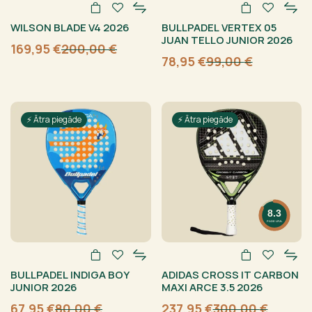
WILSON BLADE V4 2026
BULLPADEL VERTEX 05
JUAN TELLO JUNIOR 2026
169,95
€
200,00
€
Sākotnējā
Current
78,95
€
99,00
€
cena
price
Sākotnējā
Current
bija:
is:
cena
price
200,00 €.
169,95 €.
bija:
is:
99,00 €.
78,95 €.
⚡ Ātra piegāde
⚡ Ātra piegāde
8.3
PADELFUL
BULLPADEL INDIGA BOY
ADIDAS CROSS IT CARBON
JUNIOR 2026
MAXI ARCE 3.5 2026
67,95
€
80,00
€
237,95
€
300,00
€