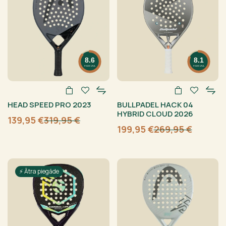
8.6
8.1
PADELFUL
PADELFUL
HEAD SPEED PRO 2023
BULLPADEL HACK 04
HYBRID CLOUD 2026
139,95
€
319,95
€
Sākotnējā
Current
199,95
€
269,95
€
cena
price
Sākotnējā
Current
bija:
is:
cena
price
319,95 €.
139,95 €.
bija:
is:
269,95 €.
199,95 €.
⚡ Ātra piegāde