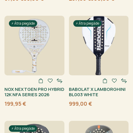
Sākotnējā
Current
Sākotnējā
Current
cena
price
cena
price
bija:
is:
bija:
is:
80,00 €.
67,95 €.
300,00 €.
237,95 €.
⚡ Ātra piegāde
⚡ Ātra piegāde
NOX NEXTGEN PRO HYBRID
BABOLAT X LAMBORGHINI
12K NFA SERIES 2026
BL003 WHITE
199,95
€
999,00
€
⚡ Ātra piegāde