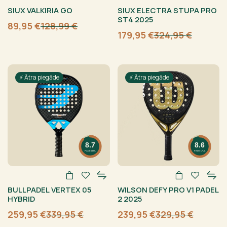
SIUX VALKIRIA GO
SIUX ELECTRA STUPA PRO
ST4 2025
89,95
€
128,99
€
Sākotnējā
Current
179,95
€
324,95
€
cena
price
Sākotnējā
Current
bija:
is:
cena
price
128,99 €.
89,95 €.
bija:
is:
324,95 €.
179,95 €.
⚡ Ātra piegāde
⚡ Ātra piegāde
8.7
8.6
PADELFUL
PADELFUL
BULLPADEL VERTEX 05
WILSON DEFY PRO V1 PADEL
HYBRID
2 2025
259,95
€
339,95
€
239,95
€
329,95
€
Sākotnējā
Current
Sākotnējā
Current