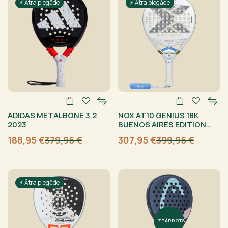
⚡ Ātra piegāde
⚡ Ātra piegāde
ADIDAS METALBONE 3.2
NOX AT10 GENIUS 18K
2023
BUENOS AIRES EDITION
AGUSTÍN TAPIA 2026
188,95
€
379,95
€
307,95
€
399,95
€
Sākotnējā
Current
Sākotnējā
Current
cena
price
cena
price
bija:
is:
bija:
is:
379,95 €.
188,95 €.
399,95 €.
307,95 €.
⚡ Ātra piegāde
IZPĀRDOTS