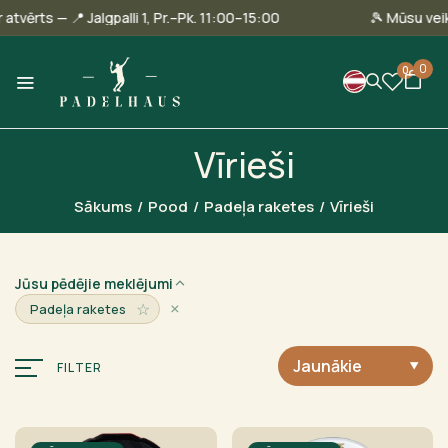
llinā ir atvērts — 📍 Jalgpalli 1, Pr.–Pk. 11:00–15:00
🎾 Mū
0
0
Vīrieši
Sākums
/
Pood
/
Padeļa raketes
/
Vīrieši
Jūsu pēdējie meklējumi
×
☆
Padeļa raketes
Jaunākie
FILTER