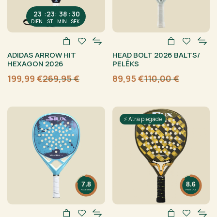
:
:
:
23
23
38
30
DIEN.
ST.
MIN.
SEK.
ADIDAS ARROW HIT
HEAD BOLT 2026 BALTS/
HEXAGON 2026
PELĒKS
199,99
€
269,95
€
89,95
€
110,00
€
Sākotnējā
Current
Sākotnējā
Current
cena
price
cena
price
bija:
is:
bija:
is:
269,95 €.
199,99 €.
110,00 €.
89,95 €.
⚡ Ātra piegāde
7.8
8.6
PADELFUL
PADELFUL