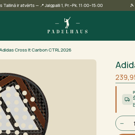
u veikals Tallinā ir atvērts — 📍 Jalgpalli 1, Pr.–Pk. 11:00–15:00
Adidas Cross It Carbon CTRL 2026
Adid
Sākot
Curre
239,
cena
price
bija:
is:
279,95
239,9
Adidas
Cross
It