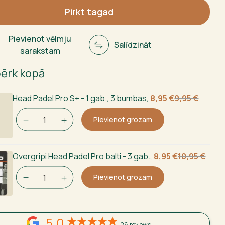
Pirkt tagad
Pievienot vēlmju
Salīdzināt
ms
sarakstam
pērk kopā
Sākotnējā
Current
Head Padel Pro S+ - 1 gab., 3 bumbas
,
8,95
€
9,95
€
cena
price
Pievienot grozam
bija:
is:
9,95 €.
8,95 €.
Sākotnējā
Current
Overgripi Head Padel Pro balti - 3 gab.
,
8,95
€
10,95
€
cena
price
Pievienot grozam
bija:
is:
10,95 €.
8,95 €.
5,0
26 reviews