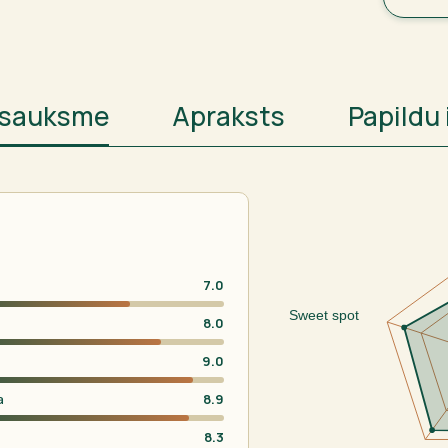
atsauksme
Apraksts
Papildu 
7.0
Sweet spot
8.0
9.0
a
8.9
8.3