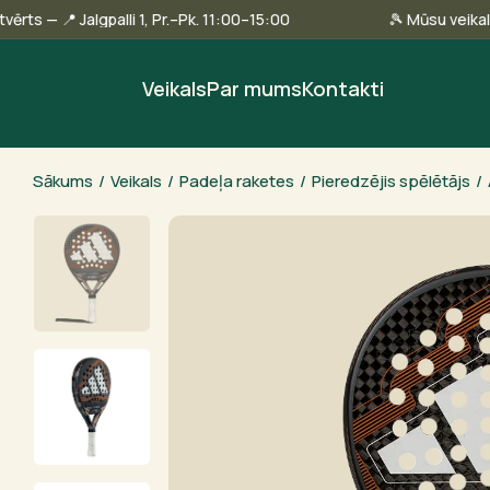
linā ir atvērts — 📍 Jalgpalli 1, Pr.–Pk. 11:00–15:00
🎾 Mūs
Veikals
Par mums
Kontakti
Sākums
/
Veikals
/
Padeļa raketes
/
Pieredzējis spēlētājs
/