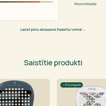
Manevrētspēja
Lasiet pilnu atsauksmi Padelful vietnē →
Saistītie produkti
⚡ Ātra piegāde