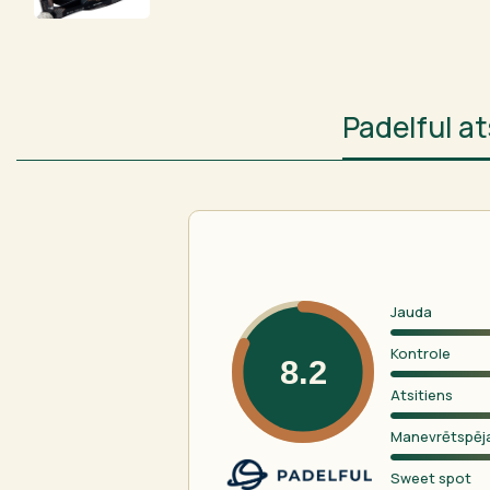
Padelful 
Jauda
Kontrole
8.2
Atsitiens
Manevrētspēj
Sweet spot