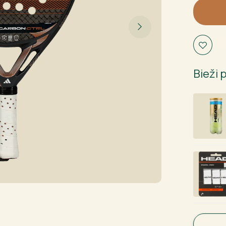
Carbon
CTRL
2026
daudzu
Bieži 