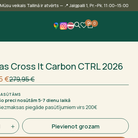
🎾 Mūsu veikals Tallinā ir atvērts — 📍 Jalgpalli 1, Pr.–Pk. 11:00–1
0
0
as Cross It Carbon CTRL 2026
nējā
nt
95
€
279,95
€
 €.
5 €.
PASŪTĀMS
Šo preci nosūtām 5-7 dienu laikā
Bezmaksas piegāde pasūtījumiem virs 200€
Pievienot grozam