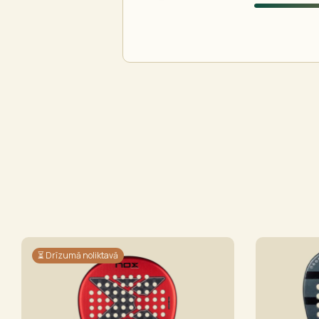
⏳ Drīzumā noliktavā