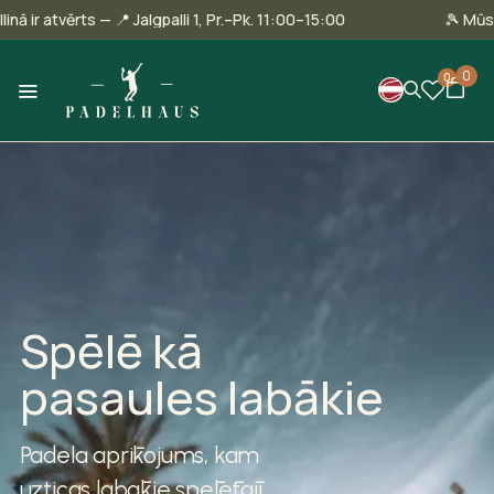
Mūsu veikals Tallinā ir atvērts — 📍 Jalgpalli 1, Pr.–Pk. 11:00–15:00
0
0
Spēlē kā
pasaules labākie
Padela aprīkojums, kam
uzticas labākie spēlētāji