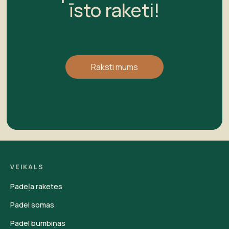
īsto raketi!
Raksti mums
VEIKALS
Padeļa raketes
Padel somas
Padel bumbiņas