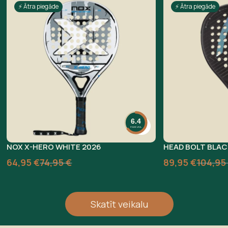
⚡ Ātra piegāde
⚡ Ātra piegāde
6.4
PADELFUL
NOX X-HERO WHITE 2026
HEAD BOLT BLAC
64,95
€
74,95
€
89,95
€
104,9
Skatīt veikalu