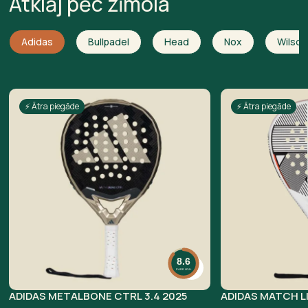
Atklāj pēc zīmola
Adidas
Bullpadel
Head
Nox
Wilson
⚡ Ātra piegāde
⚡ Ātra piegāde
8.6
PADELFUL
ADIDAS METALBONE CTRL 3.4 2025
ADIDAS MATCH L