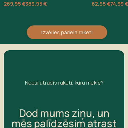
269,95
€
389,95
€
62,95
€
74,99
Izvēlies padela raketi
Neesi atradis raketi, kuru meklē?
Dod mums ziņu, un
mēs palīdzēsim atrast