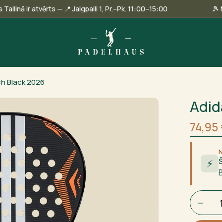
 veikals Tallinā ir atvērts — 📍 Jalgpalli 1, Pr.–Pk. 11:00–15:00
h Black 2026
Adid
Sākot
Curre
74,95
cena
price
bija:
is:
77,00 
74,95 
⚡
Adidas
Match
Black