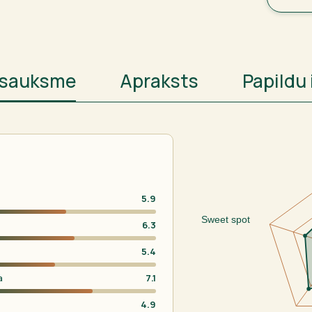
atsauksme
Apraksts
Papildu 
5.9
Sweet spot
6.3
5.4
a
7.1
4.9