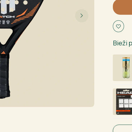
2026
daudzu
Bieži 