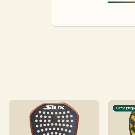
⚡ Ātra pieg