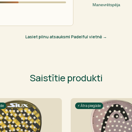
Manevrētspēja
Lasiet pilnu atsauksmi Padelful vietnē →
Saistītie produkti
āde
⚡ Ātra piegāde