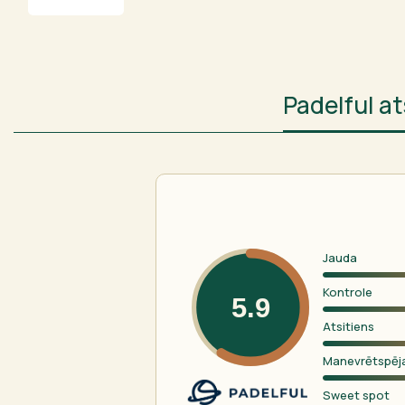
Padelful 
Jauda
Kontrole
5.9
Atsitiens
Manevrētspēj
Sweet spot