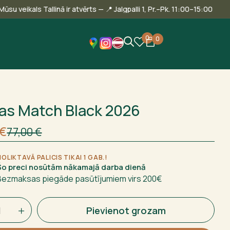
🎾 Mūsu veikals Tallinā ir atvērts — 📍 Jalgpalli 1, Pr.–Pk. 11:00–1
0
0
as Match Black 2026
nējā
nt
€
77,00
€
€.
€.
NOLIKTAVĀ PALICIS TIKAI 1 GAB.!
Šo preci nosūtām nākamajā darba dienā
Bezmaksas piegāde pasūtījumiem virs 200€
Pievienot grozam