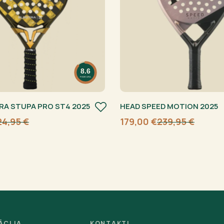
8.6
PADELFUL
RA STUPA PRO ST4 2025
HEAD SPEED MOTION 2025
24,95
€
179,00
€
239,95
€
Sākotnējā
Current
cena
price
bija:
is:
239,95 €.
179,00 €.
ĀCIJA
KONTAKTI