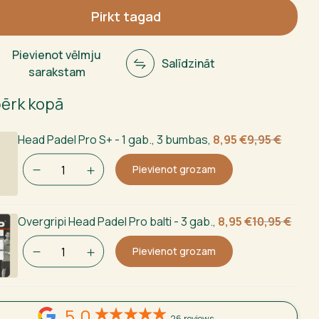
Pirkt tagad
ms
Pievienot vēlmju
Salīdzināt
sarakstam
pērk kopā
Sākotnējā
Current
Head Padel Pro S+ - 1 gab., 3 bumbas
,
8,95
€
9,95
€
cena
price
Pievienot grozam
bija:
is:
9,95 €.
8,95 €.
Sākotnējā
Current
Overgripi Head Padel Pro balti - 3 gab.
,
8,95
€
10,95
€
cena
price
Pievienot grozam
bija:
is:
10,95 €.
8,95 €.
5,0
26 reviews