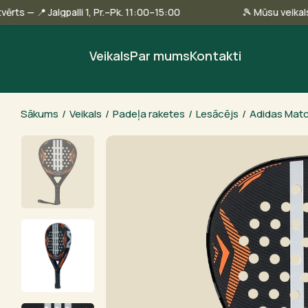
linā ir atvērts — 📍 Jalgpalli 1, Pr.–Pk. 11:00–15:00
🎾 Mūsu
Veikals
Par mums
Kontakti
Sākums
/
Veikals
/
Padeļa raketes
/
Lesācējs
/
Adidas Matc