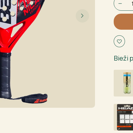
Technic
Veron
3.0
daudzu
Bieži 