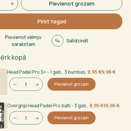
Pievienot grozam
al
Pirkt tagad
ms
Pievienot vēlmju
Salīdzināt
sarakstam
pērk kopā
Sākotnējā
Current
Head Padel Pro S+ - 1 gab., 3 bumbas
,
8,95
€
9,95
€
cena
price
Pievienot grozam
bija:
is:
9,95 €.
8,95 €.
Sākotnējā
Current
Overgripi Head Padel Pro balti - 3 gab.
,
8,95
€
10,95
€
cena
price
Pievienot grozam
bija:
is:
10,95 €.
8,95 €.