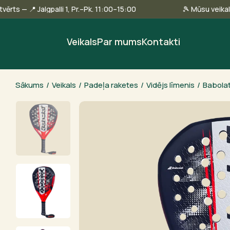
linā ir atvērts — 📍 Jalgpalli 1, Pr.–Pk. 11:00–15:00
🎾 Mūs
Veikals
Par mums
Kontakti
Sākums
/
Veikals
/
Padeļa raketes
/
Vidējs līmenis
/
Babolat