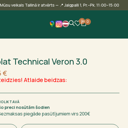
🎾 Mūsu veikals Tallinā ir atvērts — 📍 Jalgpalli 1, Pr.–Pk. 11:00–1
0
0
lat Technical Veron 3.0
5
€
eidzies! Atlaide beidzas:
NOLIKTAVĀ
Šo preci nosūtām šodien
Bezmaksas piegāde pasūtījumiem virs 200€