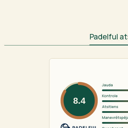
Padelful 
Jauda
Kontrole
8.4
Atsitiens
Manevrētspēj