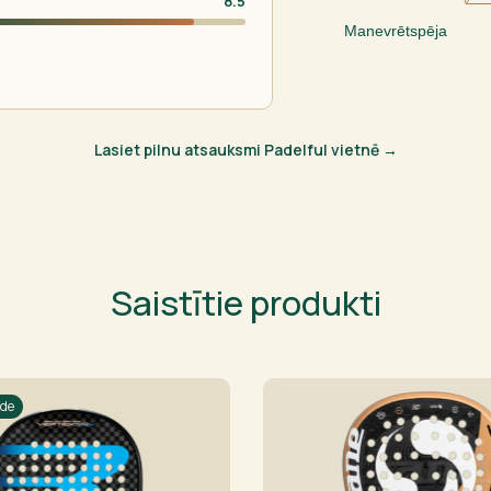
8.5
Manevrētspēja
Lasiet pilnu atsauksmi Padelful vietnē →
Saistītie produkti
āde