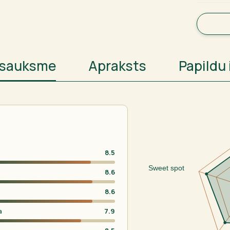
atsauksme
Apraksts
Papildu 
8.5
Sweet spot
8.6
8.6
a
7.9