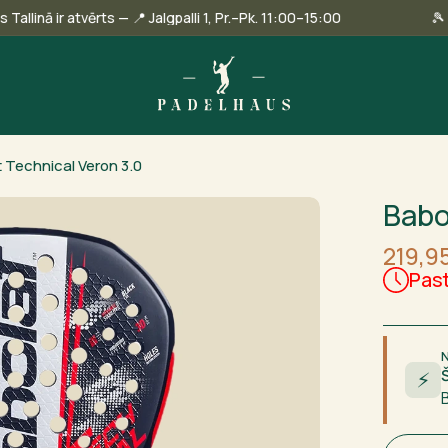
u veikals Tallinā ir atvērts — 📍 Jalgpalli 1, Pr.–Pk. 11:00–15:00
 Technical Veron 3.0
Babo
219,9
Past
⚡
Babolat