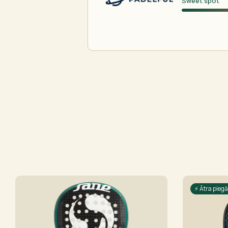
Sweet spot
⚡ Ātra pieg