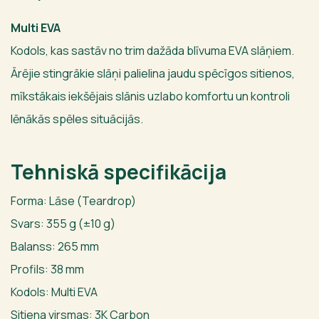
Multi EVA
Kodols, kas sastāv no trim dažāda blīvuma EVA slāņiem.
Ārējie stingrākie slāņi palielina jaudu spēcīgos sitienos,
mīkstākais iekšējais slānis uzlabo komfortu un kontroli
lēnākās spēles situācijās.
Tehniskā specifikācija
Forma: Lāse (Teardrop)
Svars: 355 g (±10 g)
Balanss: 265 mm
Profils: 38 mm
Kodols: Multi EVA
Sitiena virsmas: 3K Carbon