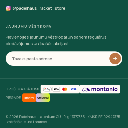
@padelhaus_racket_store
JAUNUMU VĒSTKOPA
Pievienojies jaunumu vēstkopai un saņem regulārus
piedāvājumus un īpašās akcijas!
DROŠI MAKSĀJUMI
PIEGĀDE
© 2026 Padelhaus · Latchkum OÜ · Reg 17377335 · KMKR EE102947375
Izstrādāja Must Lammas