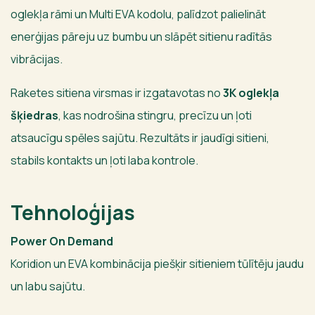
oglekļa rāmi un Multi EVA kodolu, palīdzot palielināt
enerģijas pāreju uz bumbu un slāpēt sitienu radītās
vibrācijas.
Raketes sitiena virsmas ir izgatavotas no
3K oglekļa
šķiedras
, kas nodrošina stingru, precīzu un ļoti
atsaucīgu spēles sajūtu. Rezultāts ir jaudīgi sitieni,
stabils kontakts un ļoti laba kontrole.
Tehnoloģijas
Power On Demand
Koridion un EVA kombinācija piešķir sitieniem tūlītēju jaudu
un labu sajūtu.