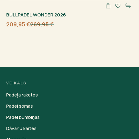
BULLPADEL WONDER 2026
209,95
€
269,95
€
Sākotnējā
Current
cena
price
bija:
is:
269,95 €.
209,95 €.
VEIKALS
Padeļa raketes
Padel somas
Padel bumbiņas
Dāvanu kartes