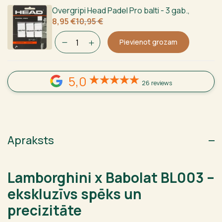
Overgripi Head Padel Pro balti - 3 gab.
,
Sākotnējā
Current
8,95
€
10,95
€
cena
price
bija:
is:
Pievienot grozam
10,95 €.
8,95 €.
5,0
26 reviews
Apraksts
Lamborghini x Babolat BL003 –
ekskluzīvs spēks un
precizitāte