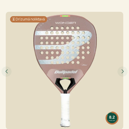
⏳ Drīzumā noliktavā
8.2
PADELFUL