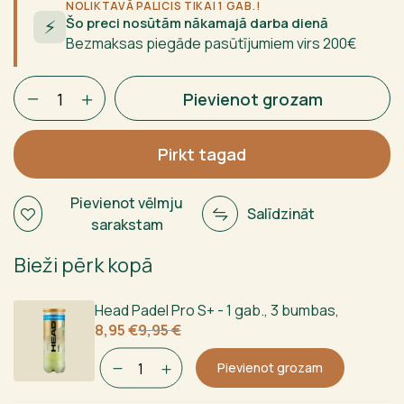
NOLIKTAVĀ PALICIS TIKAI 1 GAB.!
Šo preci nosūtām nākamajā darba dienā
⚡
Bezmaksas piegāde pasūtījumiem virs 200€
Babolat
Pievienot grozam
x
Lamborghini
BL003
Pirkt tagad
White
daudzums
Pievienot vēlmju
Salīdzināt
sarakstam
Bieži pērk kopā
Head Padel Pro S+ - 1 gab., 3 bumbas
,
Sākotnējā
Current
8,95
€
9,95
€
cena
price
bija:
is:
Pievienot grozam
9,95 €.
8,95 €.