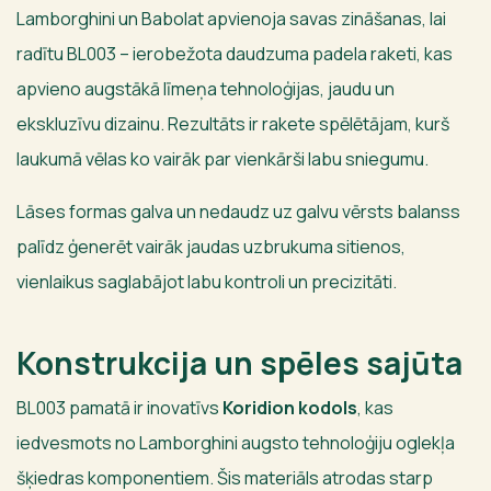
Lamborghini un Babolat apvienoja savas zināšanas, lai
radītu BL003 – ierobežota daudzuma padela raketi, kas
apvieno augstākā līmeņa tehnoloģijas, jaudu un
ekskluzīvu dizainu. Rezultāts ir rakete spēlētājam, kurš
laukumā vēlas ko vairāk par vienkārši labu sniegumu.
Lāses formas galva un nedaudz uz galvu vērsts balanss
palīdz ģenerēt vairāk jaudas uzbrukuma sitienos,
vienlaikus saglabājot labu kontroli un precizitāti.
Konstrukcija un spēles sajūta
BL003 pamatā ir inovatīvs
Koridion kodols
, kas
iedvesmots no Lamborghini augsto tehnoloģiju oglekļa
šķiedras komponentiem. Šis materiāls atrodas starp