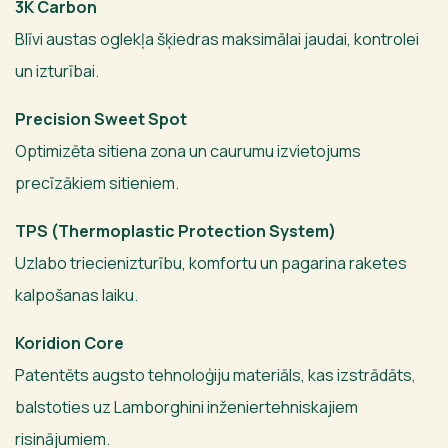
3K Carbon
Blīvi austas oglekļa šķiedras maksimālai jaudai, kontrolei
un izturībai.
Precision Sweet Spot
Optimizēta sitiena zona un caurumu izvietojums
precīzākiem sitieniem.
TPS (Thermoplastic Protection System)
Uzlabo triecienizturību, komfortu un pagarina raketes
kalpošanas laiku.
Koridion Core
Patentēts augsto tehnoloģiju materiāls, kas izstrādāts,
balstoties uz Lamborghini inženiertehniskajiem
risinājumiem.