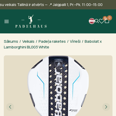
🎾 Mūsu veikals Tallinā ir atvērts — 📍 Jalgpalli 1, Pr.–Pk. 11:00–15:00
0
0
Sākums
/
Veikals
/
Padeļa raketes
/
Vīrieši
/
Babolat x
Lamborghini BL003 White