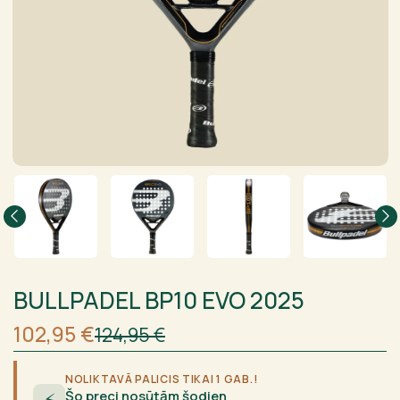
BULLPADEL BP10 EVO 2025
Sākotnējā
Current
102,95
€
124,95
€
cena
price
bija:
is:
124,95 €.
102,95 €.
NOLIKTAVĀ PALICIS TIKAI 1 GAB.!
Šo preci nosūtām šodien
⚡