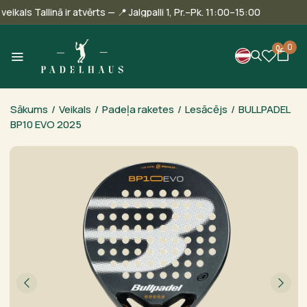
ūsu veikals Tallinā ir atvērts — 📍 Jalgpalli 1, Pr.–Pk. 11:00–15:00
0
0
Sākums
/
Veikals
/
Padeļa raketes
/
Lesācējs
/
BULLPADEL
BP10 EVO 2025