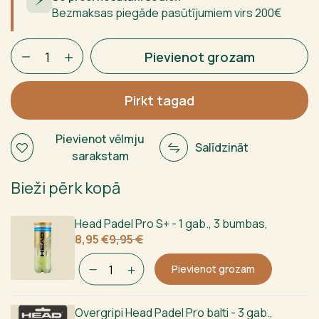
Bezmaksas piegāde pasūtījumiem virs 200€
BULLPADEL
Pievienot grozam
BP10
EVO
2025
Pirkt tagad
daudzums
Pievienot vēlmju
Salīdzināt
sarakstam
Bieži pērk kopā
Head Padel Pro S+ - 1 gab., 3 bumbas
,
Sākotnējā
Current
8,95
€
9,95
€
cena
price
bija:
is:
Pievienot grozam
9,95 €.
8,95 €.
Overgripi Head Padel Pro balti - 3 gab.
,