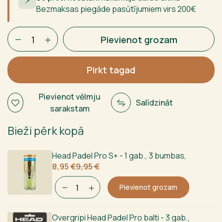
Bezmaksas piegāde pasūtījumiem virs 200€
Bullpadel
Pievienot grozam
Indiga
Boy
Junior
Pirkt tagad
2026
daudzums
Pievienot vēlmju
Salīdzināt
sarakstam
Bieži pērk kopā
Head Padel Pro S+ - 1 gab., 3 bumbas
,
Sākotnējā
Current
8,95
€
9,95
€
cena
price
bija:
is:
Pievienot grozam
9,95 €.
8,95 €.
Overgripi Head Padel Pro balti - 3 gab.
,