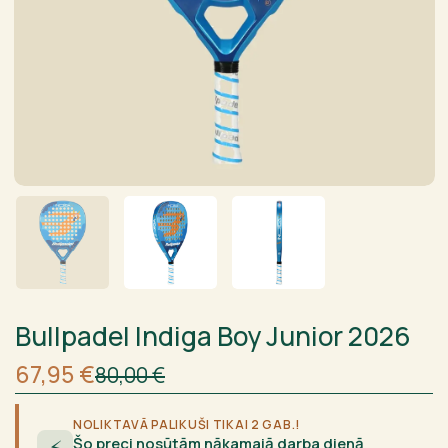
Bullpadel Indiga Boy Junior 2026
Sākotnējā
Current
67,95
€
80,00
€
cena
price
bija:
is:
80,00 €.
67,95 €.
NOLIKTAVĀ PALIKUŠI TIKAI 2 GAB.!
Šo preci nosūtām nākamajā darba dienā
⚡