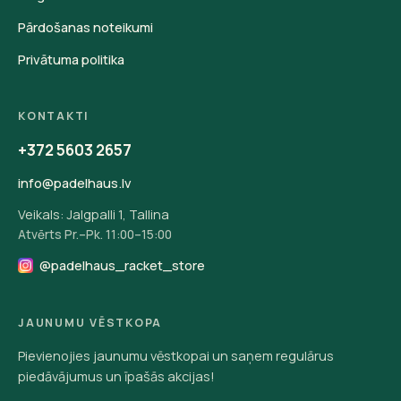
Pārdošanas noteikumi
Privātuma politika
KONTAKTI
+372 5603 2657
info@padelhaus.lv
Veikals: Jalgpalli 1, Tallina
Atvērts Pr.–Pk. 11:00–15:00
@padelhaus_racket_store
JAUNUMU VĒSTKOPA
Pievienojies jaunumu vēstkopai un saņem regulārus
piedāvājumus un īpašās akcijas!