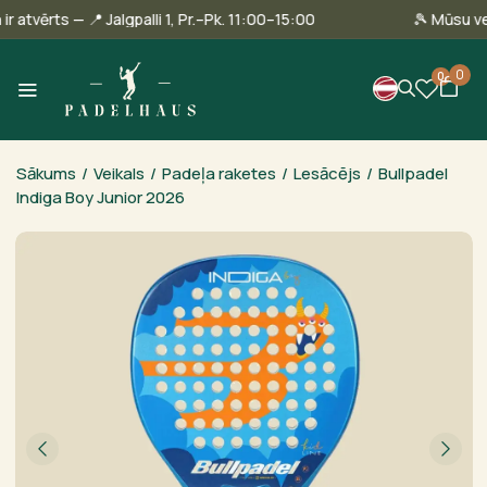
llinā ir atvērts — 📍 Jalgpalli 1, Pr.–Pk. 11:00–15:00
🎾 Mū
0
0
Sākums
/
Veikals
/
Padeļa raketes
/
Lesācējs
/
Bullpadel
Indiga Boy Junior 2026