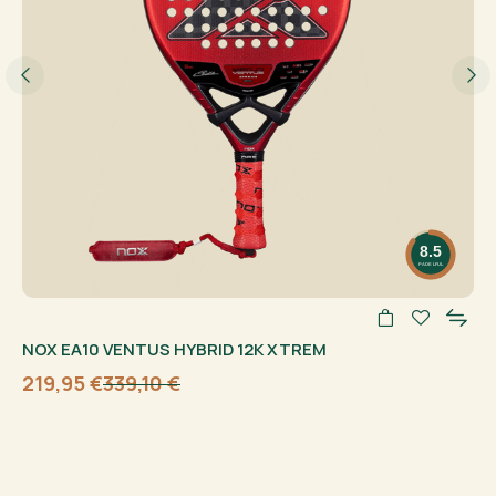
8.5
PADELFUL
NOX EA10 VENTUS HYBRID 12K XTREM
219,95
€
339,10
€
Sākotnējā
Current
cena
price
bija:
is:
339,10 €.
219,95 €.