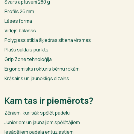
Svars aptuveni 280 g
Profils 26 mm
Lāses forma
Vidējs balanss
Polyglass stikla šķiedras sitiena virsmas
Plašs saldais punkts
Grip Zone tehnoloģija
Ergonomisks rokturis bērnu rokām
Krāsains un jauneklīgs dizains
Kam tas ir piemērots?
Zēniem, kuri sāk spēlēt padelu
Junioriem un jaunajiem spēlētājiem
Iesācējiem padela entuziastiem