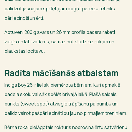
palīdzot jaunajam spēlētājam apgūt pareizu tehniku
pārliecinoši un ērti.
Aptuveni 280 g svars un 26 mm profils padara raketi
vieglu un labi vadāmu, samazinot slodzi uz rokām un
plaukstas locītavu.
Radīta mācīšanās atbalstam
Indiga Boy 26 ir lieliski piemērota bērniem, kuri apmeklē
padela skolu vai sāk spēlēt brīvajā laikā. Plašā saldais
punkts (sweet spot) atvieglo trāpīšanu pa bumbu un
palīdz vairot pašpārliecinātību jau no pirmajiem treniņiem.
Bērna rokai pielāgotais rokturis nodrošina ērtu satvērienu