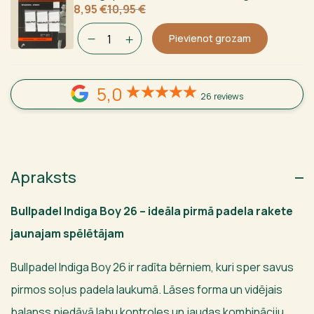
Sākotnējā
Current
8,95
€
10,95
€
cena
price
bija:
is:
Pievienot grozam
10,95 €.
8,95 €.
5,0
26 reviews
Apraksts
Bullpadel Indiga Boy 26 – ideāla pirmā padela rakete
jaunajam spēlētājam
Bullpadel Indiga Boy 26 ir radīta bērniem, kuri sper savus
pirmos soļus padela laukumā. Lāses forma un vidējais
balanss piedāvā labu kontroles un jaudas kombināciju,