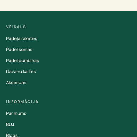
VEIKALS
Padeļa raketes
Padel somas
Padel bumbiņas
Dāvanu kartes
Aksesuāri
INFORMĀCIJA
Par mums
BUJ
Blogs