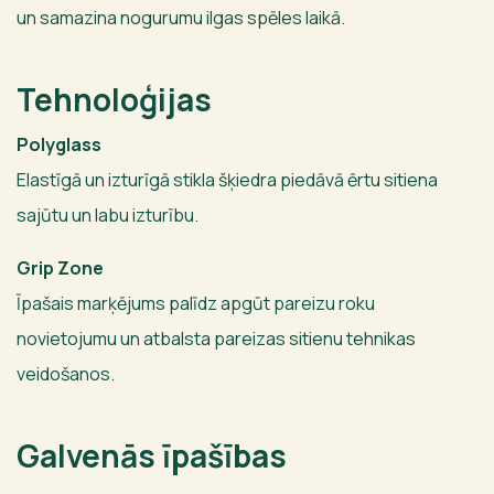
un samazina nogurumu ilgas spēles laikā.
Tehnoloģijas
Polyglass
Elastīgā un izturīgā stikla šķiedra piedāvā ērtu sitiena
sajūtu un labu izturību.
Grip Zone
Īpašais marķējums palīdz apgūt pareizu roku
novietojumu un atbalsta pareizas sitienu tehnikas
veidošanos.
Galvenās īpašības