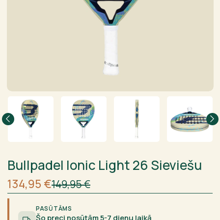
Bullpadel Ionic Light 26 Sieviešu
Sākotnējā
Current
134,95
€
149,95
€
cena
price
bija:
is:
149,95 €.
134,95 €.
PASŪTĀMS
Šo preci nosūtām 5-7 dienu laikā