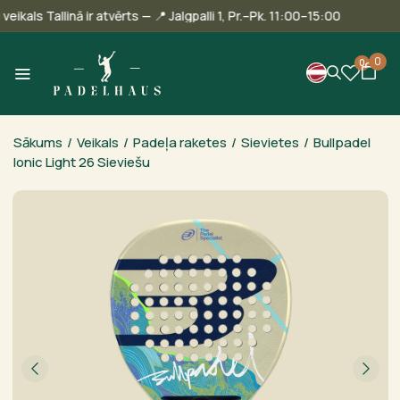
Mūsu veikals Tallinā ir atvērts — 📍 Jalgpalli 1, Pr.–Pk. 11:00–15:00
0
0
Sākums
/
Veikals
/
Padeļa raketes
/
Sievietes
/
Bullpadel
Ionic Light 26 Sieviešu