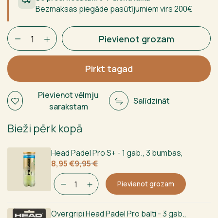
Bezmaksas piegāde pasūtījumiem virs 200€
Bullpadel
Pievienot grozam
Ionic
Light
26
Pirkt tagad
Sieviešu
daudzums
Pievienot vēlmju
Salīdzināt
sarakstam
Bieži pērk kopā
Head Padel Pro S+ - 1 gab., 3 bumbas
,
Sākotnējā
Current
8,95
€
9,95
€
cena
price
bija:
is:
Pievienot grozam
9,95 €.
8,95 €.
Overgripi Head Padel Pro balti - 3 gab.
,