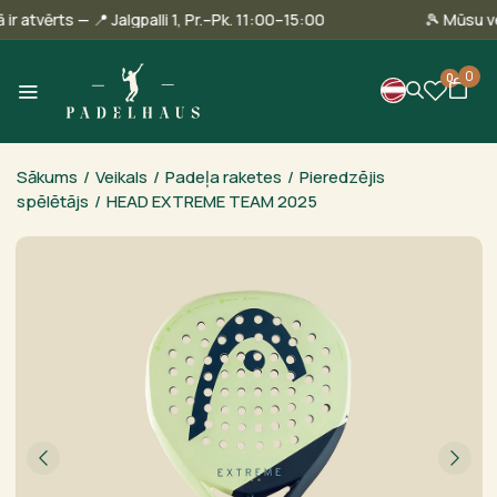
llinā ir atvērts — 📍 Jalgpalli 1, Pr.–Pk. 11:00–15:00
🎾 Mūs
0
0
Sākums
/
Veikals
/
Padeļa raketes
/
Pieredzējis
spēlētājs
/
HEAD EXTREME TEAM 2025