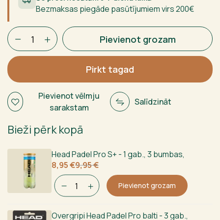
Bezmaksas piegāde pasūtījumiem virs 200€
HEAD
Pievienot grozam
EXTREME
TEAM
2025
Pirkt tagad
daudzums
Pievienot vēlmju
Salīdzināt
sarakstam
Bieži pērk kopā
Head Padel Pro S+ - 1 gab., 3 bumbas
,
Sākotnējā
Current
8,95
€
9,95
€
cena
price
bija:
is:
Pievienot grozam
9,95 €.
8,95 €.
Overgripi Head Padel Pro balti - 3 gab.
,