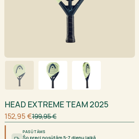
HEAD EXTREME TEAM 2025
Sākotnējā
Current
152,95
€
199,95
€
cena
price
bija:
is:
199,95 €.
152,95 €.
PASŪTĀMS
Šo preci nosūtām 5-7 dienu laikā