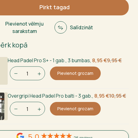
Pirkt tagad
ms
Pievienot vēlmju
Salīdzināt
sarakstam
pērk kopā
Sākotnējā
Current
Head Padel Pro S+ - 1 gab., 3 bumbas
,
8,95
€
9,95
€
cena
price
Pievienot grozam
bija:
is:
9,95 €.
8,95 €.
Sākotnējā
Current
Overgripi Head Padel Pro balti - 3 gab.
,
8,95
€
10,95
€
cena
price
Pievienot grozam
bija:
is:
10,95 €.
8,95 €.
5,0
26 reviews