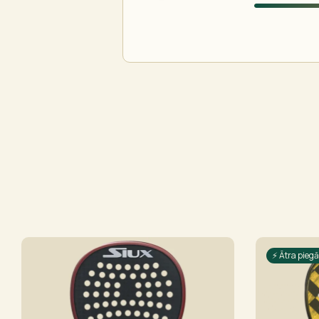
⚡ Ātra pieg