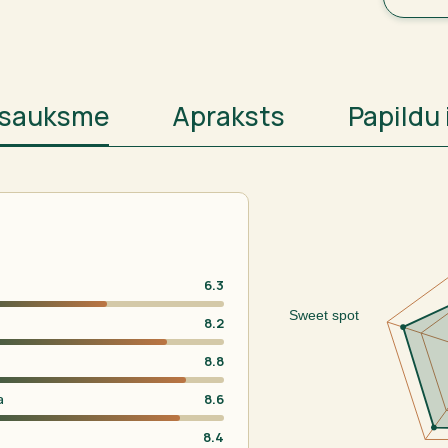
atsauksme
Apraksts
Papildu 
6.3
Sweet spot
8.2
8.8
a
8.6
8.4