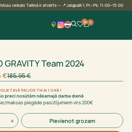
🎾 Mūsu veikals Tallinā ir atvērts — 📍 Jalgpalli 1, Pr.–Pk. 11:00–
0
0
 GRAVITY Team 2024
nējā
nt
5
€
185,95
€
 €.
 €.
NOLIKTAVĀ PALICIS TIKAI 1 GAB.!
Šo preci nosūtām nākamajā darba dienā
Bezmaksas piegāde pasūtījumiem virs 200€
Pievienot grozam