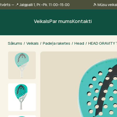
llinā ir atvērts — 📍 Jalgpalli 1, Pr.–Pk. 11:00–15:00
🎾 Mūs
Veikals
Par mums
Kontakti
Sākums
/
Veikals
/
Padeļa raketes
/
Head
/
HEAD GRAVITY 