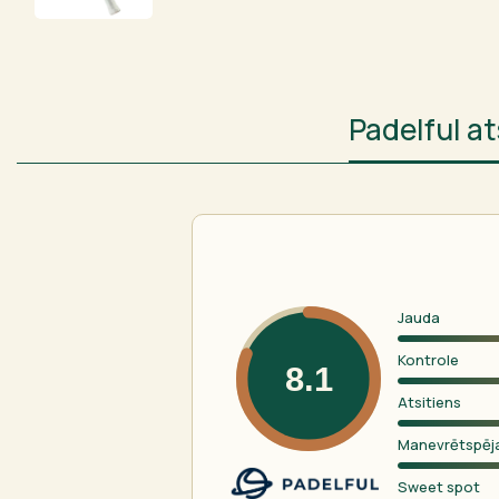
Padelful 
Jauda
Kontrole
8.1
Atsitiens
Manevrētspēj
Sweet spot