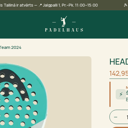
u veikals Tallinā ir atvērts — 📍 Jalgpalli 1, Pr.–Pk. 11:00–15:00
Team 2024
HEAD
Sākot
Curre
142,9
cena
price
bija:
is:
185,95
142,95
⚡
HEAD
GRAVITY
Team