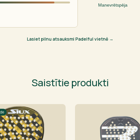
Manevrētspēja
Lasiet pilnu atsauksmi Padelful vietnē →
Saistītie produkti
āde