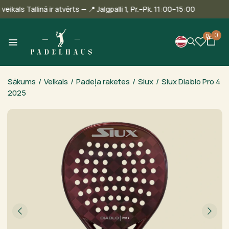
Mūsu veikals Tallinā ir atvērts — 📍 Jalgpalli 1, Pr.–Pk. 11:00–15:00
0
0
Sākums
/
Veikals
/
Padeļa raketes
/
Siux
/
Siux Diablo Pro 4
2025