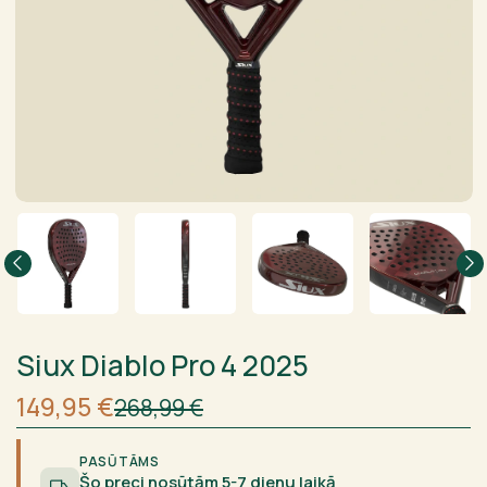
Siux Diablo Pro 4 2025
Sākotnējā
Current
149,95
€
268,99
€
cena
price
bija:
is:
268,99 €.
149,95 €.
PASŪTĀMS
Šo preci nosūtām 5-7 dienu laikā