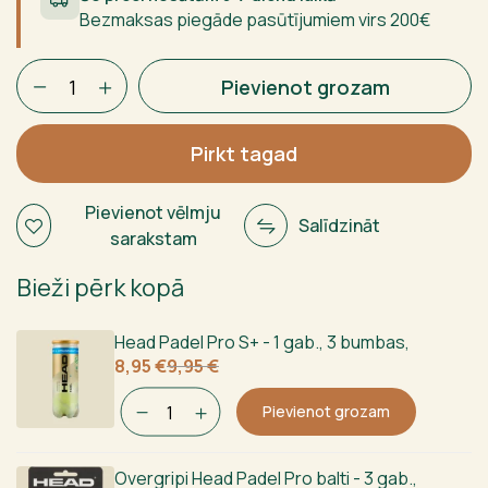
Bezmaksas piegāde pasūtījumiem virs 200€
Siux
Pievienot grozam
Diablo
Pro
4
Pirkt tagad
2025
daudzums
Pievienot vēlmju
Salīdzināt
sarakstam
Bieži pērk kopā
Head Padel Pro S+ - 1 gab., 3 bumbas
,
Sākotnējā
Current
8,95
€
9,95
€
cena
price
bija:
is:
Pievienot grozam
9,95 €.
8,95 €.
Overgripi Head Padel Pro balti - 3 gab.
,