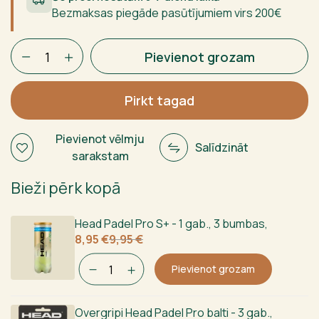
Bezmaksas piegāde pasūtījumiem virs 200€
Siux
Pievienot grozam
Trilogy
Pro
5
Pirkt tagad
2025
daudzums
Pievienot vēlmju
Salīdzināt
sarakstam
Bieži pērk kopā
Head Padel Pro S+ - 1 gab., 3 bumbas
,
Sākotnējā
Current
8,95
€
9,95
€
cena
price
bija:
is:
Pievienot grozam
9,95 €.
8,95 €.
Overgripi Head Padel Pro balti - 3 gab.
,