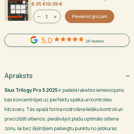
Sākotnējā
Current
8,95
€
10,95
€
cena
price
bija:
is:
Pievienot grozam
10,95 €.
8,95 €.
5,0
26 reviews
Apraksts
Siux Trilogy Pro 5 2025
ir padela raketes iemiesojums,
kas koncentrējas uz perfektu spēka un kontroles
līdzsvaru. Tās apaļā forma nodrošina lielāku kontroli un
precizitāti sitienos, piedāvājot plašu optimālo sitiena
zonu, lai bez šķēršļiem pabeigtu punktu no jebkuras