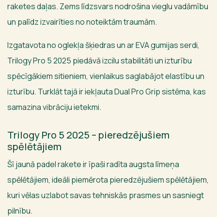
raketes daļas. Zems līdzsvars nodrošina vieglu vadāmību
un palīdz izvairīties no noteiktām traumām.
Izgatavota no oglekļa šķiedras un ar EVA gumijas serdi,
Trilogy Pro 5 2025 piedāvā izcilu stabilitāti un izturību
spēcīgākiem sitieniem, vienlaikus saglabājot elastību un
izturību. Turklāt tajā ir iekļauta Dual Pro Grip sistēma, kas
samazina vibrāciju ietekmi.
Trilogy Pro 5 2025 – pieredzējušiem
spēlētājiem
Šī jaunā padel rakete ir īpaši radīta augsta līmeņa
spēlētājiem, ideāli piemērota pieredzējušiem spēlētājiem,
kuri vēlas uzlabot savas tehniskās prasmes un sasniegt
pilnību.