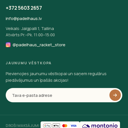
+372 5603 2657
info@padelhaus.lv
Veikals: Jalgpalli 1, Tallina
Atvērts Pr.–Pk. 11:00–15:00
@padelhaus_racket_store
JAUNUMU VĒSTKOPA
Pievienojies jaunumu vēstkopai un saņem regulārus
piedāvājumus un īpašās akcijas!
DROŠI MAKSĀJUMI