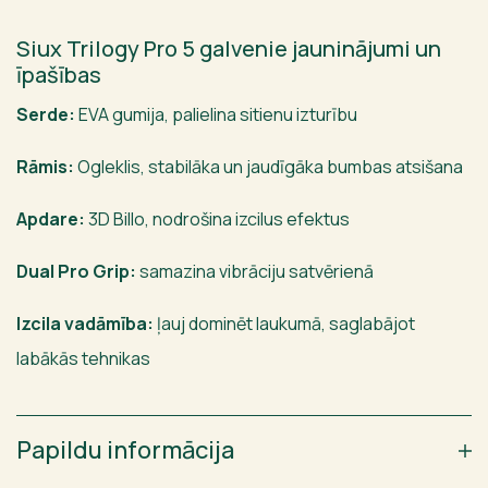
Siux Trilogy Pro 5 galvenie jauninājumi un
īpašības
Serde:
EVA gumija, palielina sitienu izturību
Rāmis:
Ogleklis, stabilāka un jaudīgāka bumbas atsišana
Apdare:
3D Billo, nodrošina izcilus efektus
Dual Pro Grip:
samazina vibrāciju satvērienā
Izcila vadāmība:
ļauj dominēt laukumā, saglabājot
labākās tehnikas
Papildu informācija