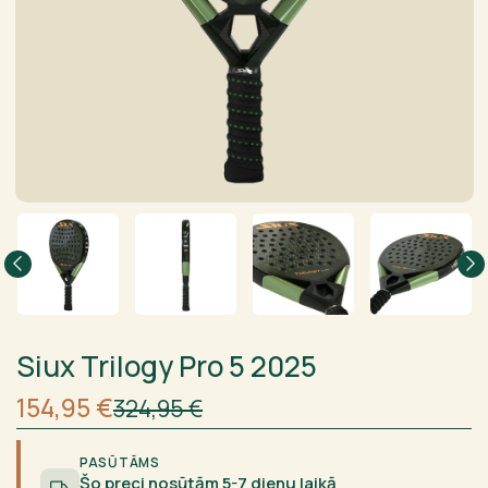
Siux Trilogy Pro 5 2025
Sākotnējā
Current
154,95
€
324,95
€
cena
price
bija:
is:
324,95 €.
154,95 €.
PASŪTĀMS
Šo preci nosūtām 5-7 dienu laikā