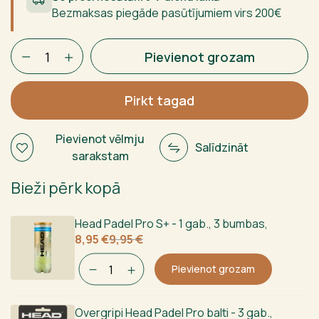
Bezmaksas piegāde pasūtījumiem virs 200€
Wilson
Pievienot grozam
Blade
V3
Padel
Pirkt tagad
2024
daudzums
Pievienot vēlmju
Salīdzināt
sarakstam
Bieži pērk kopā
Head Padel Pro S+ - 1 gab., 3 bumbas
,
Sākotnējā
Current
8,95
€
9,95
€
cena
price
bija:
is:
Pievienot grozam
9,95 €.
8,95 €.
Overgripi Head Padel Pro balti - 3 gab.
,