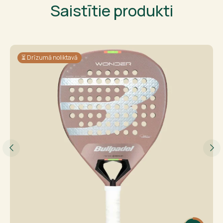
Saistītie produkti
⏳ Drīzumā noliktavā