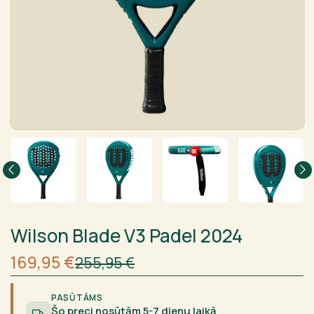
Wilson Blade V3 Padel 2024
Sākotnējā
Current
169,95
€
255,95
€
cena
price
bija:
is:
255,95 €.
169,95 €.
PASŪTĀMS
Šo preci nosūtām 5-7 dienu laikā