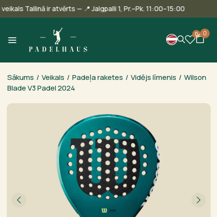
Mūsu veikals Tallinā ir atvērts — 📍 Jalgpalli 1, Pr.–Pk. 11:00–15:00
0
0
Sākums
/
Veikals
/
Padeļa raketes
/
Vidējs līmenis
/
Wilson
Blade V3 Padel 2024