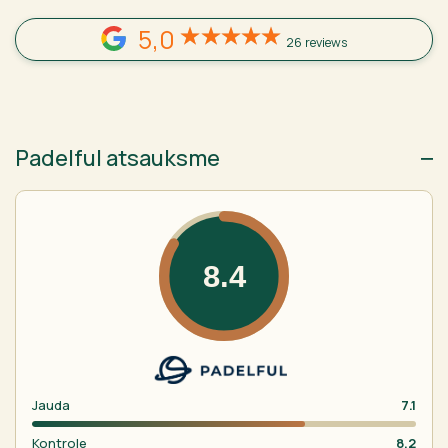
5,0
26 reviews
Padelful atsauksme
8.4
Jauda
7.1
Kontrole
8.2