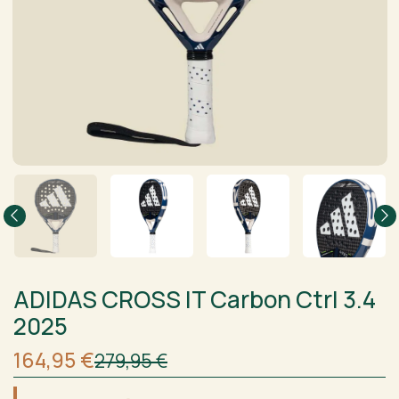
ADIDAS CROSS IT Carbon Ctrl 3.4
2025
Sākotnējā
Current
164,95
€
279,95
€
cena
price
bija:
is: