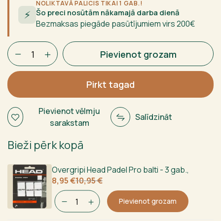
279,95 €.
164,95 €.
NOLIKTAVĀ PALICIS TIKAI 1 GAB.!
Šo preci nosūtām nākamajā darba dienā
⚡
Bezmaksas piegāde pasūtījumiem virs 200€
ADIDAS
Pievienot grozam
CROSS
IT
Carbon
Pirkt tagad
Ctrl
3.4
Pievienot vēlmju
Salīdzināt
2025
sarakstam
daudzums
Bieži pērk kopā
Overgripi Head Padel Pro balti - 3 gab.
,
Sākotnējā
Current
8,95
€
10,95
€
cena
price
bija:
is:
Pievienot grozam
10,95 €.
8,95 €.