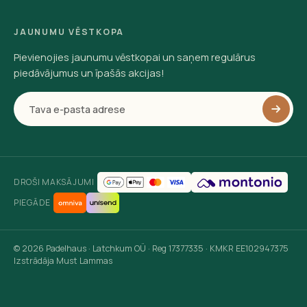
JAUNUMU VĒSTKOPA
Pievienojies jaunumu vēstkopai un saņem regulārus
piedāvājumus un īpašās akcijas!
DROŠI MAKSĀJUMI
PIEGĀDE
© 2026 Padelhaus · Latchkum OÜ · Reg 17377335 · KMKR EE102947375
Izstrādāja Must Lammas