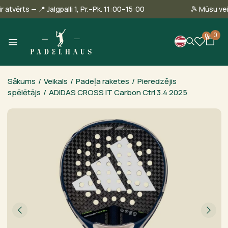
linā ir atvērts — 📍 Jalgpalli 1, Pr.–Pk. 11:00–15:00
🎾 Mūs
0
0
Sākums
/
Veikals
/
Padeļa raketes
/
Pieredzējis
spēlētājs
/
ADIDAS CROSS IT Carbon Ctrl 3.4 2025