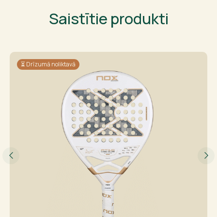
Saistītie produkti
⏳ Drīzumā noliktavā