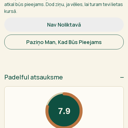
atkal būs pieejams. Dod ziņu, ja vēlies, lai turam tevi lietas
kursā.
Nav Noliktavā
Paziņo Man, Kad Būs Pieejams
Padelful atsauksme
7.9