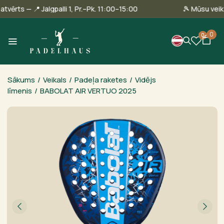
nā ir atvērts — 📍 Jalgpalli 1, Pr.–Pk. 11:00–15:00
🎾 Mūsu 
0
0
Sākums
/
Veikals
/
Padeļa raketes
/
Vidējs
līmenis
/
BABOLAT AIR VERTUO 2025