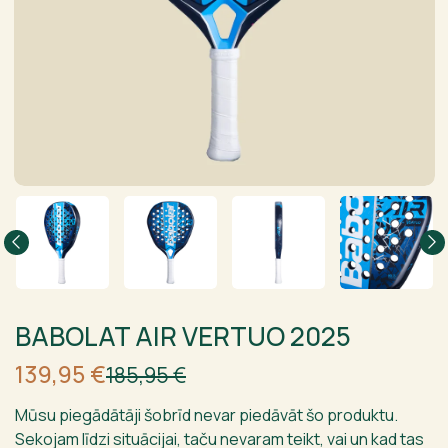
BABOLAT AIR VERTUO 2025
Sākotnējā
Current
139,95
€
185,95
€
cena
price
bija:
is:
Mūsu piegādātāji šobrīd nevar piedāvāt šo produktu.
185,95 €.
139,95 €.
Sekojam līdzi situācijai, taču nevaram teikt, vai un kad tas