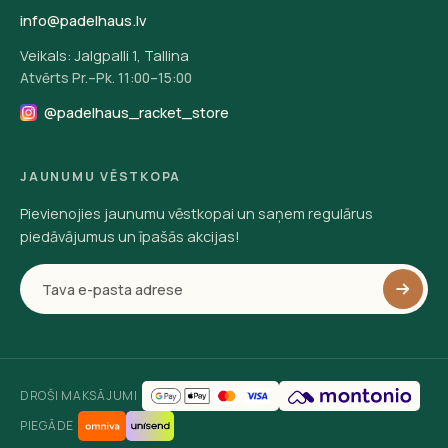
info@padelhaus.lv
Veikals: Jalgpalli 1, Tallina
Atvērts Pr.–Pk. 11:00–15:00
@padelhaus_racket_store
JAUNUMU VĒSTKOPA
Pievienojies jaunumu vēstkopai un saņem regulārus
piedāvājumus un īpašās akcijas!
DROŠI MAKSĀJUMI
PIEGĀDE