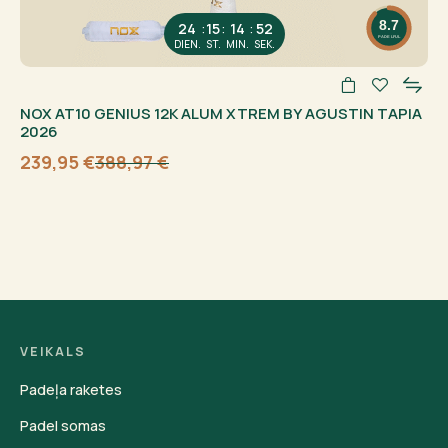
8.7
:
:
:
24
15
14
51
PADELFUL
DIEN.
ST.
MIN.
SEK.
NOX AT10 GENIUS 12K ALUM XTREM BY AGUSTIN TAPIA
2026
239,95
€
388,97
€
Sākotnējā
Current
cena
price
bija:
is:
388,97 €.
239,95 €.
VEIKALS
Padeļa raketes
Padel somas