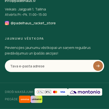
info@padelhaus.lv
Veikals: Jalgpalli 1, Tallina
Atvērts Pr.–Pk. 11:00–15:00
@padelhaus_racket_store
JAUNUMU VĒSTKOPA
Pievienojies jaunumu vēstkopai un saņem regulārus
piedāvājumus un īpašās akcijas!
DROŠI MAKSĀJUMI
PIEGĀDE