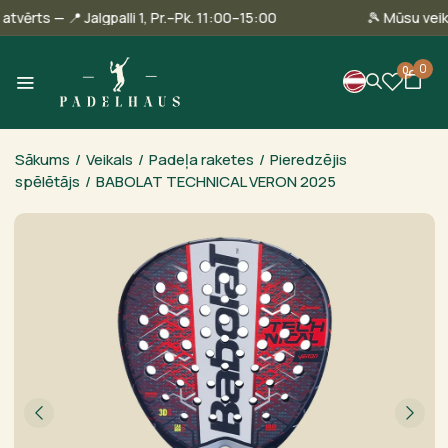
nā ir atvērts — 📍 Jalgpalli 1, Pr.–Pk. 11:00–15:00
🎾 Mūsu 
0
0
Sākums
/
Veikals
/
Padeļa raketes
/
Pieredzējis
spēlētājs
/
BABOLAT TECHNICAL VERON 2025