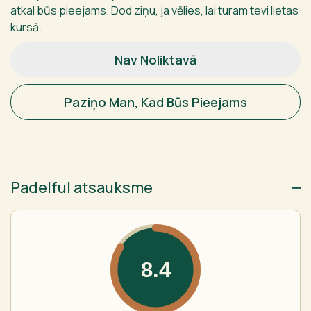
atkal būs pieejams. Dod ziņu, ja vēlies, lai turam tevi lietas
kursā.
Nav Noliktavā
Paziņo Man, Kad Būs Pieejams
Padelful atsauksme
8.4