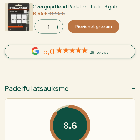
Overgripi Head Padel Pro balti - 3 gab.
,
Sākotnējā
Current
8,95
€
10,95
€
cena
price
bija:
is:
Pievienot grozam
10,95 €.
8,95 €.
5,0
26 reviews
Padelful atsauksme
8.6