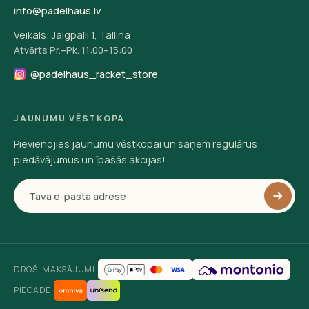
info@padelhaus.lv
Veikals: Jalgpalli 1, Tallina
Atvērts Pr.–Pk. 11:00–15:00
@padelhaus_racket_store
JAUNUMU VĒSTKOPA
Pievienojies jaunumu vēstkopai un saņem regulārus
piedāvājumus un īpašās akcijas!
DROŠI MAKSĀJUMI
PIEGĀDE