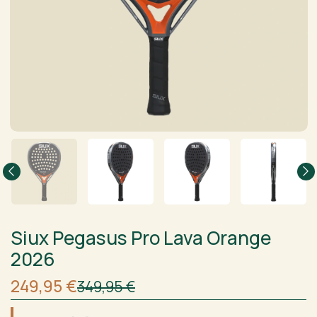
Siux Pegasus Pro Lava Orange
2026
Sākotnējā
Current
249,95
€
349,95
€
cena
price
bija:
is: