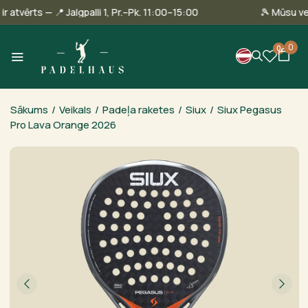
llinā ir atvērts — 📍 Jalgpalli 1, Pr.–Pk. 11:00–15:00
🎾 Mūs
0
0
Sākums
/
Veikals
/
Padeļa raketes
/
Siux
/
Siux Pegasus
Pro Lava Orange 2026