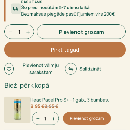
349,95 €.
249,95 €.
PASŪTĀMS
Šo preci nosūtām 5-7 dienu laikā
Bezmaksas piegāde pasūtījumiem virs 200€
Siux
Pievienot grozam
Pegasus
Pro
Lava
Pirkt tagad
Orange
2026
Pievienot vēlmju
Salīdzināt
daudzums
sarakstam
Bieži pērk kopā
Head Padel Pro S+ - 1 gab., 3 bumbas
,
Sākotnējā
Current
8,95
€
9,95
€
cena
price
bija:
is:
Pievienot grozam
9,95 €.
8,95 €.