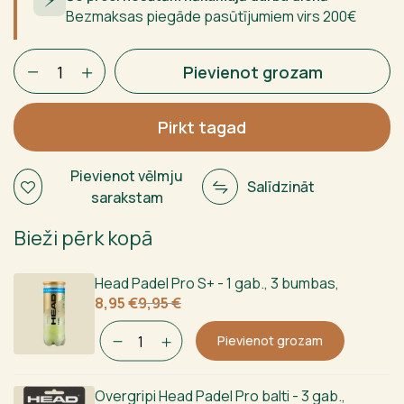
Bezmaksas piegāde pasūtījumiem virs 200€
Nox
Pievienot grozam
X-
zero
Red
Pirkt tagad
2026
daudzums
Pievienot vēlmju
Salīdzināt
sarakstam
Bieži pērk kopā
Head Padel Pro S+ - 1 gab., 3 bumbas
,
Sākotnējā
Current
8,95
€
9,95
€
cena
price
bija:
is:
Pievienot grozam
9,95 €.
8,95 €.
Overgripi Head Padel Pro balti - 3 gab.
,