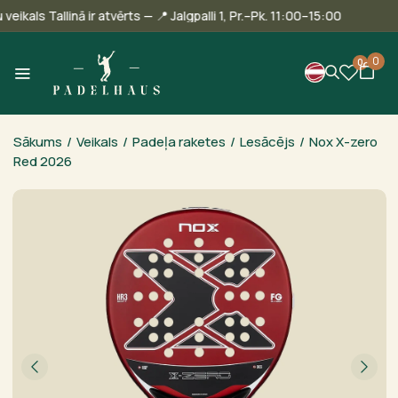
 Mūsu veikals Tallinā ir atvērts — 📍 Jalgpalli 1, Pr.–Pk. 11:00–15:00
0
0
Sākums
/
Veikals
/
Padeļa raketes
/
Lesācējs
/
Nox X-zero
Red 2026