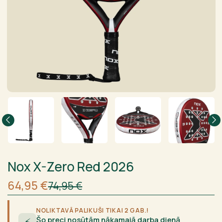
Nox X-Zero Red 2026
Sākotnējā
Current
64,95
€
74,95
€
cena
price
bija:
is:
74,95 €.
64,95 €.
NOLIKTAVĀ PALIKUŠI TIKAI 2 GAB.!
Šo preci nosūtām nākamajā darba dienā
⚡