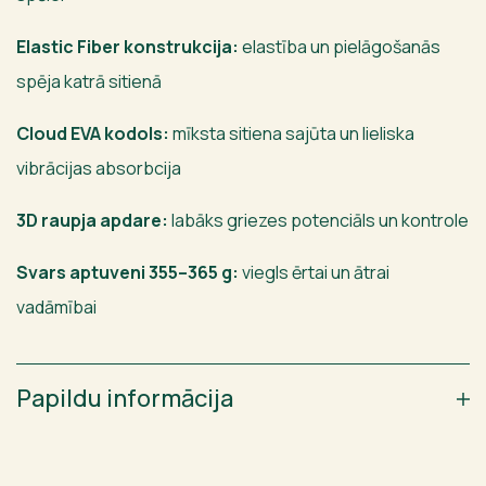
Elastic Fiber konstrukcija:
elastība un pielāgošanās
spēja katrā sitienā
Cloud EVA kodols:
mīksta sitiena sajūta un lieliska
vibrācijas absorbcija
3D raupja apdare:
labāks griezes potenciāls un kontrole
Svars aptuveni 355–365 g:
viegls ērtai un ātrai
vadāmībai
Papildu informācija