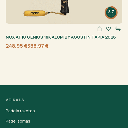
8.7
PADELFUL
NOX AT10 GENIUS 18K ALUM BY AGUSTIN TAPIA 2026
248,95
€
388,97
€
Sākotnējā
Current
cena
price
bija:
is:
388,97 €.
248,95 €.
VEIKALS
Padeļa raketes
Padel somas