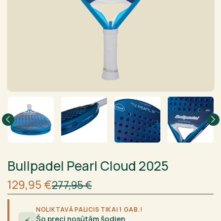
Bullpadel Pearl Cloud 2025
Sākotnējā
Current
129,95
€
277,95
€
cena
price
bija:
is:
277,95 €.
129,95 €.
NOLIKTAVĀ PALICIS TIKAI 1 GAB.!
Šo preci nosūtām šodien
⚡