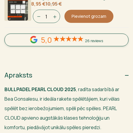
Sākotnējā
Current
8,95
€
10,95
€
cena
price
bija:
is:
Pievienot grozam
10,95 €.
8,95 €.
5,0
26 reviews
Apraksts
BULLPADEL PEARL CLOUD 2025
, radīta sadarbībā ar
Bea Gonsalesu, ir ideāla rakete spēlētājiem, kuri vēlas
spēlēt bez ierobežojumiem, spēli pēc spēles. PEARL
CLOUD apvieno augstākās klases tehnoloģiju un
komfortu, piedāvājot unikālu spēles pieredzi.