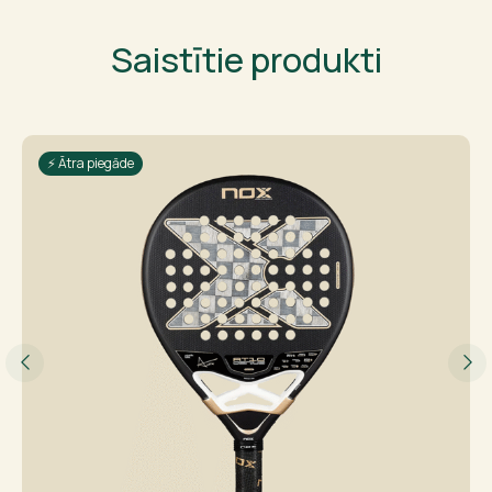
Saistītie produkti
⚡ Ātra piegāde