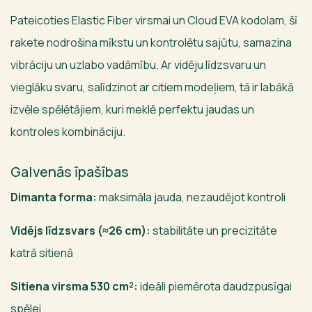
Pateicoties Elastic Fiber virsmai un Cloud EVA kodolam, šī
rakete nodrošina mīkstu un kontrolētu sajūtu, samazina
vibrāciju un uzlabo vadāmību. Ar vidēju līdzsvaru un
vieglāku svaru, salīdzinot ar citiem modeļiem, tā ir labākā
izvēle spēlētājiem, kuri meklē perfektu jaudas un
kontroles kombināciju.
Galvenās īpašības
Dimanta forma:
maksimāla jauda, nezaudējot kontroli
Vidējs līdzsvars (≈26 cm):
stabilitāte un precizitāte
katrā sitienā
Sitiena virsma 530 cm²:
ideāli piemērota daudzpusīgai
spēlei