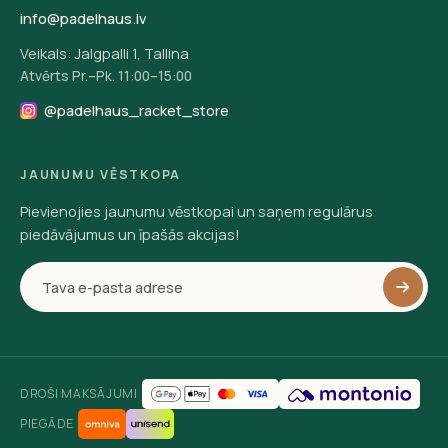
info@padelhaus.lv
Veikals: Jalgpalli 1, Tallina
Atvērts Pr.–Pk. 11:00–15:00
@padelhaus_racket_store
JAUNUMU VĒSTKOPA
Pievienojies jaunumu vēstkopai un saņem regulārus
piedāvājumus un īpašās akcijas!
DROŠI MAKSĀJUMI
PIEGĀDE