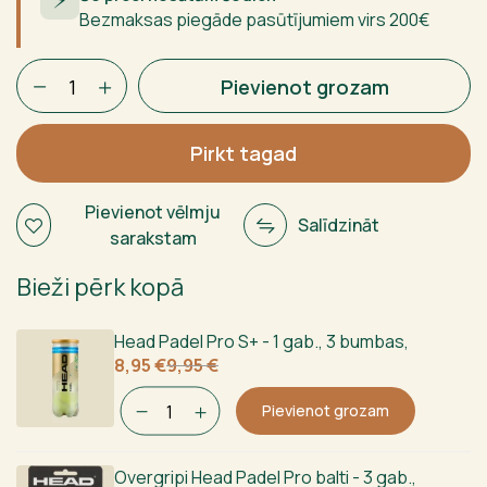
Bezmaksas piegāde pasūtījumiem virs 200€
Bullpadel
Pievienot grozam
Pearl
Cloud
2025
Pirkt tagad
daudzums
Pievienot vēlmju
Salīdzināt
sarakstam
Bieži pērk kopā
Head Padel Pro S+ - 1 gab., 3 bumbas
,
Sākotnējā
Current
8,95
€
9,95
€
cena
price
bija:
is:
Pievienot grozam
9,95 €.
8,95 €.
Overgripi Head Padel Pro balti - 3 gab.
,