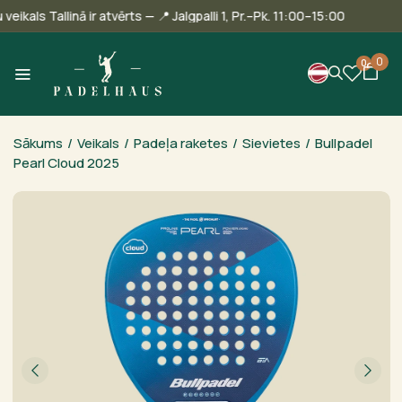
 Mūsu veikals Tallinā ir atvērts — 📍 Jalgpalli 1, Pr.–Pk. 11:00–15:00
0
0
Sākums
/
Veikals
/
Padeļa raketes
/
Sievietes
/
Bullpadel
Pearl Cloud 2025