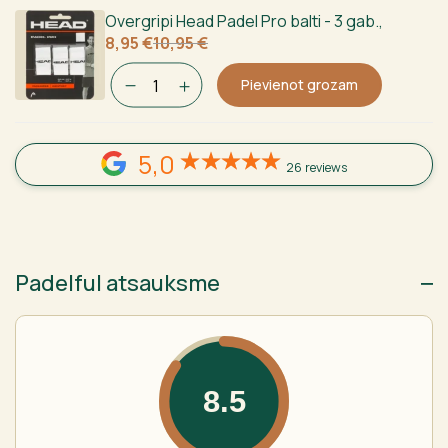
Overgripi Head Padel Pro balti - 3 gab.
,
Sākotnējā
Current
8,95
€
10,95
€
cena
price
bija:
is:
Pievienot grozam
10,95 €.
8,95 €.
5,0
26 reviews
Padelful atsauksme
8.5