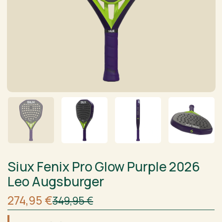
Siux Fenix Pro Glow Purple 2026
Leo Augsburger
Sākotnējā
Current
274,95
€
349,95
€
cena
price
bija:
is: