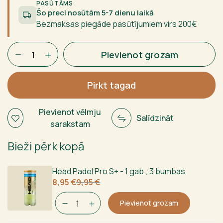
349,95 €.
274,95 €.
PASŪTĀMS
Šo preci nosūtām 5-7 dienu laikā
Bezmaksas piegāde pasūtījumiem virs 200€
Siux
Pievienot grozam
Fenix
Pro
Glow
Pirkt tagad
Purple
2026
Pievienot vēlmju
Salīdzināt
Leo
sarakstam
Augsburger
daudzums
Bieži pērk kopā
Head Padel Pro S+ - 1 gab., 3 bumbas
,
Sākotnējā
Current
8,95
€
9,95
€
cena
price
bija:
is:
Pievienot grozam
9,95 €.
8,95 €.