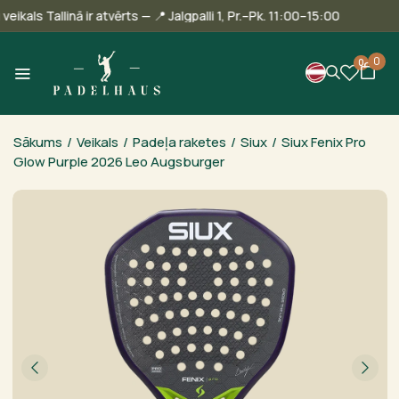
Mūsu veikals Tallinā ir atvērts — 📍 Jalgpalli 1, Pr.–Pk. 11:00–15:00
0
0
Sākums
/
Veikals
/
Padeļa raketes
/
Siux
/
Siux Fenix Pro
Glow Purple 2026 Leo Augsburger