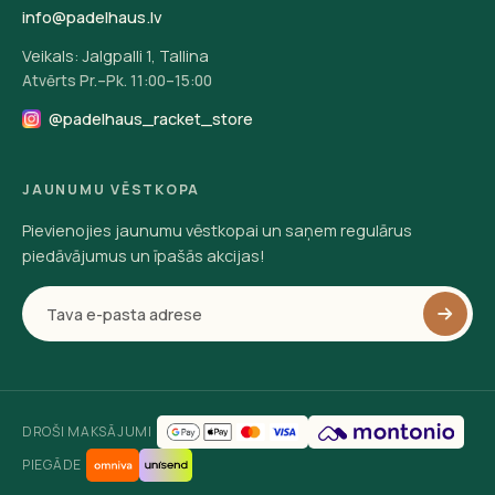
info@padelhaus.lv
Veikals: Jalgpalli 1, Tallina
Atvērts Pr.–Pk. 11:00–15:00
@padelhaus_racket_store
JAUNUMU VĒSTKOPA
Pievienojies jaunumu vēstkopai un saņem regulārus
piedāvājumus un īpašās akcijas!
DROŠI MAKSĀJUMI
PIEGĀDE